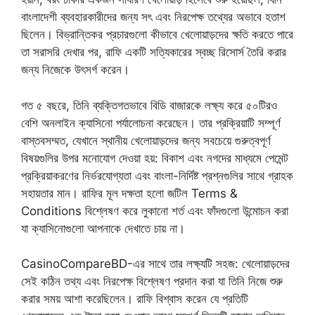
বাংলাদেশী ব্যবহারকারীদের জন্য সৎ এবং নিরপেক্ষ তথ্যের অভাবে হতাশ
ছিলেন। বিভ্রান্তিকর প্রচারগুলো কীভাবে খেলোয়াড়দের ক্ষতি করতে পারে
তা সরাসরি দেখার পর, রাফি একটি সত্যিকারের স্বচ্ছ রিসোর্স তৈরি করার
জন্য নিজেকে উৎসর্গ করেন।
গত ৫ বছরে, তিনি ব্যক্তিগতভাবে বিডি বাজারকে লক্ষ্য করে ৫০টিরও
বেশি অনলাইন ক্যাসিনো পর্যালোচনা করেছেন। তার প্রক্রিয়াটি সম্পূর্ণ
বাস্তবসম্মত, যেখানে স্থানীয় খেলোয়াড়দের জন্য সবচেয়ে গুরুত্বপূর্ণ
বিষয়গুলির উপর মনোযোগ দেওয়া হয়: বিকাশ এবং নগদের মাধ্যমে পেমেন্ট
প্রক্রিয়াকরণের নির্ভরযোগ্যতা এবং বাংলা-নির্দিষ্ট প্রশ্নগুলির সাথে গ্রাহক
সহায়তার মান। রাফির মূল দক্ষতা হলো জটিল Terms &
Conditions বিশ্লেষণ করে লুকানো শর্ত এবং ফাঁদগুলো উন্মোচন করা
যা ক্যাসিনোগুলো আপনাকে দেখাতে চায় না।
CasinoCompareBD-এর সাথে তার লক্ষ্যটি সহজ: খেলোয়াড়দের
সেই কঠিন তথ্য এবং নিরপেক্ষ বিশ্লেষণ প্রদান করা যা তিনি নিজে শুরু
করার সময় আশা করেছিলেন। রাফি বিশ্বাস করেন যে প্রতিটি