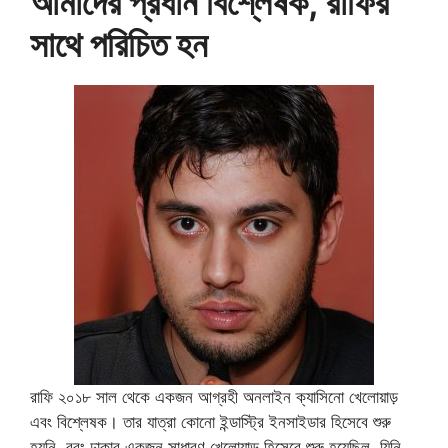
আমাদের প্রধান বিশ্লেষক, রাফির
সাথে পরিচিত হন
রাফি ২০১৮ সাল থেকে একজন আগ্রহী অনলাইন ক্যাসিনো খেলোয়াড়
এবং বিশ্লেষক। তার যাত্রা কোনো ইন্ডাস্ট্রি ইনসাইডার হিসেবে শুরু
হয়নি, বরং ঢাকার একজন সাধারণ খেলোয়াড় হিসেবে শুরু হয়েছিল, যিনি