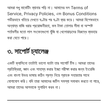
আমরা শুধু মার্কেটিং ব্যানার পড়ি না। আমাদের দল Terms of
Service, Privacy Policies, এবং Bonus Conditions
গভীরভাবে খতিয়ে দেখতে ঘণ্টার পর ঘণ্টা ব্যয় করে। আমরা বিশেষভাবে
অন্যায্য বাজি ধরার প্রয়োজনীয়তা, কম টাকা তোলার সীমা বা অস্পষ্ট
শর্তাবলীর মতো লাল সংকেতগুলো খুঁজি যা খেলোয়াড়দের বিরুদ্ধে ব্যবহার
করা যেতে পারে।
৩. সাপোর্ট চ্যালেঞ্জ
একটি ক্যাসিনো ততটাই ভালো যতটা তার সাপোর্ট টিম। আমরা তাদের
প্রতিক্রিয়া, জ্ঞান এবং সাহায্য করার ইচ্ছা পরীক্ষা করার জন্য ইংরেজি
এবং বাংলা উভয় ভাষায় কঠিন প্রশ্ন নিয়ে গ্রাহক সহায়তার সাথে
যোগাযোগ করি। যদি তারা আমাদের জটিল সমস্যা সমাধান করতে না পারে,
আমরা তাদের আপনাকে সুপারিশ করব না।