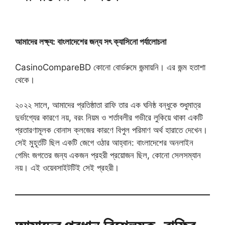
আমাদের লক্ষ্য: বাংলাদেশের জন্য সৎ ক্যাসিনো পর্যালোচনা
CasinoCompareBD কোনো বোর্ডরুমে জন্মায়নি। এর জন্ম হতাশা
থেকে।
২০২২ সালে, আমাদের প্রতিষ্ঠাতা রাফি তার এক ঘনিষ্ঠ বন্ধুকে শুধুমাত্র
দুর্ভাগ্যের কারণে নয়, বরং নিয়ম ও শর্তাবলীর গভীরে লুকিয়ে থাকা একটি
প্রতারণামূলক বোনাস ক্লজের কারণে বিপুল পরিমাণ অর্থ হারাতে দেখেন।
সেই মুহূর্তটি ছিল একটি জেগে ওঠার আহ্বান: বাংলাদেশের অনলাইন
গেমিং জগতের জন্য একজন প্রহরী প্রয়োজন ছিল, কোনো সেলসম্যান
নয়। এই ওয়েবসাইটটিই সেই প্রহরী।