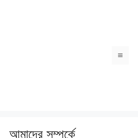
এড়িেয়
লেখায়
যান
মেনু
আমাদের সম্পর্কে