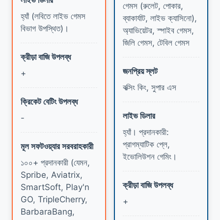
লাইভ ডিলার
গেমস (রুলেট, পোকার,
হ্যাঁ (লবিতে লাইভ গেমস
ব্যাকার্যাট, লাইভ ক্যাসিনো),
বিভাগ উপস্থিত)।
অ্যাভিয়েটর, স্পাইব গেমস,
জিলি গেমস, টেবিল গেমস
ক্রীড়া বাজি উপলব্ধ
জনপ্রিয় স্লট
+
বক্সিং কিং, সুপার এস
ক্রিকেট বেটিং উপলব্ধ
লাইভ ডিলার
-
হ্যাঁ। প্রদানকারী:
প্রাগম্যাটিক প্লে,
মূল সফটওয়্যার সরবরাহকারী
ইভোলিউশন গেমিং।
১০০+ প্রদানকারী (যেমন,
Spribe, Aviatrix,
ক্রীড়া বাজি উপলব্ধ
SmartSoft, Play'n
GO, TripleCherry,
+
BarbaraBang,