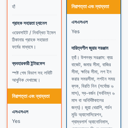
নিরাপত্তা এবং ন্যায্যতা
হাঁ
এসএসএল
গ্রাহক সহায়তা চ্যানেল
Yes
ওয়েবসাইট / নিবন্ধিত ইমেল
ঠিকানায় গ্রাহক সহায়তা
ফর্মের মাধ্যমে।
দায়িত্বশীল জুয়ার সরঞ্জাম
হ্যাঁ। উপলব্ধ সরঞ্জাম: ব্যয়
ব্যবহারকারী ইন্টারফেস
বাজেট, জমার সীমা, বাজির
সীমা, ক্ষতির সীমা, লগ ইন
স্পষ্ট গেম বিভাগ সহ লবিটি
করার সময়সীমা, লগইন সময়
আধুনিক দেখাচ্ছে।
ব্লক, বিরতি নিন (সর্বোচ্চ ৬
মাস), স্ব-বর্জন (সর্বনিম্ন ৬
নিরাপত্তা এবং ন্যায্যতা
মাস বা অনির্দিষ্টকালের
জন্য)। জুয়া থেরাপি, গর্ডন
এসএসএল
মুডি অ্যাসোসিয়েশন,
Yes
গ্যাম্বলার্স অ্যানোনিমাস,