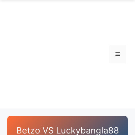
এড়িেয়
লেখায়
যান
মেনু
Betzo VS Luckybangla88