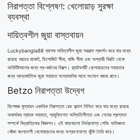
নিরাপত্তা বিশ্লেষণ: খেলোয়াড় সুরক্ষা
ব্যবস্থা
দায়িত্বশীল জুয়া বাস্তবায়ন
Luckybangla88 ব্যাপক দায়িত্বশীল জুয়া সরঞ্জাম প্রদর্শন করে যার মধ্যে
রয়েছে খরচের বাজেট, ডিপোজিট সীমা, বাজি সীমা এবং অস্থায়ী বিরতি থেকে
অনির্দিষ্টকালের জন্য স্ব-বর্জনের বিকল্প। প্ল্যাটফর্মটি খেলোয়াড়দের সহায়তার
জন্য আন্তর্জাতিক জুয়া সহায়তা সংস্থাগুলির সাথে সংযোগ বজায় রাখে।
Betzo নিরাপত্তা উদ্বেগ
বিশেষজ্ঞ মূল্যায়ন একাধিক নিরাপত্তা রেড ফ্ল্যাগ নিশ্চিত করে যার মধ্যে রয়েছে
অকার্যকর গ্রাহক সহায়তা, প্রযুক্তিগত অস্থিতিশীলতা এবং গেমের প্রাপ্যতা
সম্পর্কে বিভ্রান্তিকর বিজ্ঞাপন। এই কারণগুলো নির্ভরযোগ্য গেমিং অভিজ্ঞতা
খোঁজা বাংলাদেশী খেলোয়াড়দের জন্য অগ্রহণযোগ্য ঝুঁকি তৈরি করে।