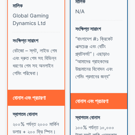
মালিক
মালিক
N/A
Global Gaming
Dynamics Ltd
সংক্ষিপ্ত সারাংশ
“বাংলাদেশ #১ ক্রিকেট
সংক্ষিপ্ত সারাংশ
এক্সচেঞ্জ এবং বেটিং
বেটজো – স্লট, লাইভ গেম
প্ল্যাটফর্ম!”। এছাড়াও
এবং দ্রুত গেম সহ বিভিন্ন
“আমাদের গ্রাহকদের
ধরণের গেম সহ অনলাইন
উচ্চমানের বিনোদন এবং
গেমিং পরিষেবা।
গেমিং প্রদানের জন্য”
বোনাস এবং প্রচারণা
বোনাস এবং প্রচারণা
স্বাগতম বোনাস
স্বাগতম বোনাস
২০০% পর্যন্ত ২০০০ মার্কিন
১০০% পর্যন্ত ১০,০০০
ডলার + ২০০ ফ্রি স্পিন।