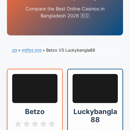
Compare the Best Online Casinos in
Bangladesh 2026 🇧🇩
হোম
»
ক্যাসিনো তুলনা
»
Betzo VS Luckybangla88
Betzo
Luckybangla
88
☆
☆
☆
☆
☆