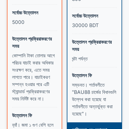
সর্বোচ্চ উত্তোলন
সর্বোচ্চ উত্তোলন
5000
30000 BDT
উত্তোলন প্রক্রিয়াকরণের
উত্তোলন প্রক্রিয়াকরণের
সময়
সময়
কোম্পানি টাকা তোলার আগে
ঘন্টা পর্যন্ত
পরিচয় যাচাই করার অধিকার
সংরক্ষণ করে, এতে সময়
উত্তোলন ফি
লাগতে পারে। যাচাইকরণ
সম্পন্ন হওয়ার পরে এটি
সম্ভবত। শর্তাবলীতে
স্ট্যান্ডার্ড প্রক্রিয়াকরণের
"BAU88 চার্জের বিধানগুলি
সময় নির্দিষ্ট করে না।
উল্লেখ করা হয়েছে যা
শর্তাবলীতে অন্তর্ভুক্ত করা
হয়েছে"।
উত্তোলন ফি
হ্যাঁ। জমা ১ গুণ বেশি হলে