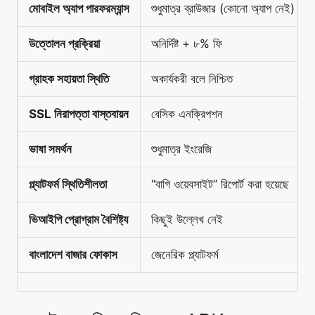
মোবাইল অ্যাপ পারফরম্যান্স
শুধুমাত্র ব্রাউজার (কোনো অ্যাপ নেই)
উত্তোলন প্রক্রিয়া
অনির্দিষ্ট + ৮% ফি
গ্রাহক সহায়তা স্থিতি
অকার্যকরী বলে নিশ্চিত
SSL নিরাপত্তা বাস্তবায়ন
বেসিক এনক্রিপশন
ভাষা সমর্থন
শুধুমাত্র ইংরেজি
প্ল্যাটফর্ম স্থিতিশীলতা
“বাগি ওয়েবসাইট” রিপোর্ট করা হয়েছে
ভিআইপি প্রোগ্রাম বৈশিষ্ট্য
কিছুই উল্লেখ নেই
বাংলাদেশ বাজার ফোকাস
জেনেরিক প্ল্যাটফর্ম