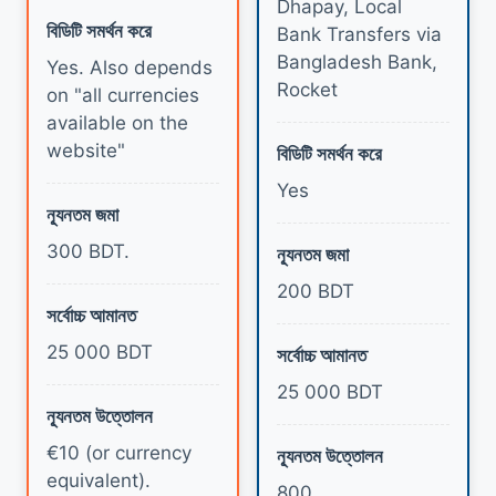
Dhapay, Local
বিডিটি সমর্থন করে
Bank Transfers via
Bangladesh Bank,
Yes. Also depends
Rocket
on "all currencies
available on the
website"
বিডিটি সমর্থন করে
Yes
ন্যূনতম জমা
300 BDT.
ন্যূনতম জমা
200 BDT
সর্বোচ্চ আমানত
25 000 BDT
সর্বোচ্চ আমানত
25 000 BDT
ন্যূনতম উত্তোলন
€10 (or currency
ন্যূনতম উত্তোলন
equivalent).
800