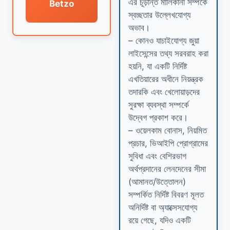
এর চূড়ান্ত মালিকানা সম্পর্কে
Betzo
স্বচ্ছতার উল্লেখযোগ্য
অভাব।
– কোনও যাচাইযোগ্য জুয়া
লাইসেন্সের তথ্য সরবরাহ করা
হয়নি, যা একটি নির্দিষ্ট
এখতিয়ারের অধীনে নিয়ন্ত্রক
তদারকি এবং খেলোয়াড়দের
সুরক্ষা ব্যবস্থা সম্পর্কে
উদ্বেগ প্রকাশ করে।
– ওয়েলকাম বোনাস, নিয়মিত
প্রচার, ভিআইপি প্রোগ্রামের
সুবিধা এবং বেশিরভাগ
অর্থপ্রদানের লেনদেনের সীমা
(আমানত/উত্তোলন)
সম্পর্কিত নির্দিষ্ট বিবরণ মূলত
অনির্দিষ্ট বা অ্যাক্সেসযোগ্য
রয়ে গেছে, যদিও একটি