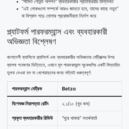
“সীমিত পেমেন্ট অপশন” ব্যবহারকারীর প্রতিক্রিয়ায় উল্লিখিত
“এই লোকগুলো সম্পর্কে আরও জানতে হবে, তাদের কাছে নতুন”
যা বিশ্বাস গড়ে তোলার প্রয়োজনীয়তা নির্দেশ করে
প্ল্যাটফর্ম পারফরম্যান্স এবং ব্যবহারকারী
অভিজ্ঞতা বিশ্লেষণ
বাংলাদেশী ক্যাসিনো প্ল্যাটফর্ম এবং ব্যবহারকারীর অভিজ্ঞতার মেট্রিক্সের উপর
ব্যাপক গবেষণার ভিত্তিতে, এখানে মূল পারফরম্যান্স সূচকগুলির একটি বিস্তারিত
তুলনা দেওয়া হল যা খেলোয়াড়দের জন্য সত্যিই গুরুত্বপূর্ণ:
পারফরম্যান্স মেট্রিক
Betzo
বিশেষজ্ঞ নিরাপত্তা রেটিং
২.১/১০ (খুব কম)
প্রকৃত ব্যবহারকারীর রিভিউ
“দূরে থাকার” সতর্কবার্তা