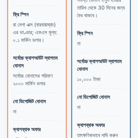
সমস্ত বোনাস ইস্যু হওয়ার
তারিখ থেকে 30 দিনের জন্য
ফ্রি স্পিন
বৈধ থাকবে।
রা মেগা এক্স (বারবারাব্যাং)
এর ভাণ্ডার; এফএস মূল্য:
ফ্রি স্পিন
০.১ মার্কিন ডলার।
না
সর্বোচ্চ ক্যাশআউট স্বাগতম
সর্বোচ্চ ক্যাশআউট স্বাগতম
বোনাস
বোনাস
সর্বোচ্চ বোনাসের পরিমাণ
১০,০০০ টাকা
২০০০ মার্কিন ডলার
নো ডিপোজিট বোনাস
নো ডিপোজিট বোনাস
না
না
ক্যাশব্যাক অফার
ক্যাশব্যাক অফার
তাৎক্ষণিকভাবে দাবি করুন