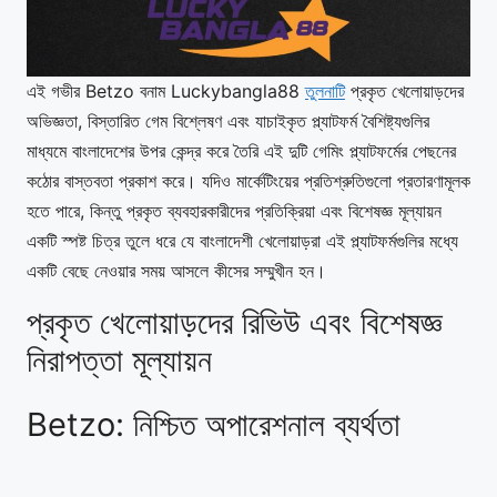
এই গভীর Betzo বনাম Luckybangla88
তুলনাটি
প্রকৃত খেলোয়াড়দের
অভিজ্ঞতা, বিস্তারিত গেম বিশ্লেষণ এবং যাচাইকৃত প্ল্যাটফর্ম বৈশিষ্ট্যগুলির
মাধ্যমে বাংলাদেশের উপর কেন্দ্র করে তৈরি এই দুটি গেমিং প্ল্যাটফর্মের পেছনের
কঠোর বাস্তবতা প্রকাশ করে। যদিও মার্কেটিংয়ের প্রতিশ্রুতিগুলো প্রতারণামূলক
হতে পারে, কিন্তু প্রকৃত ব্যবহারকারীদের প্রতিক্রিয়া এবং বিশেষজ্ঞ মূল্যায়ন
একটি স্পষ্ট চিত্র তুলে ধরে যে বাংলাদেশী খেলোয়াড়রা এই প্ল্যাটফর্মগুলির মধ্যে
একটি বেছে নেওয়ার সময় আসলে কীসের সম্মুখীন হন।
প্রকৃত খেলোয়াড়দের রিভিউ এবং বিশেষজ্ঞ
নিরাপত্তা মূল্যায়ন
Betzo: নিশ্চিত অপারেশনাল ব্যর্থতা