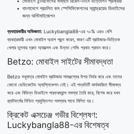
মোবাইল ইন্টারফেসের মাধ্যমে রিয়েল-টাইম উত্তোলন প্রক্রিয়া
বাংলাদেশে প্রচলিত কম স্পেসিফিকেশনের অ্যান্ড্রয়েড ডিভাইসের
জন্য অপ্টিমাইজেশন
ব্যবহারকারীর অভিজ্ঞতা:
Luckybangla88-এর ৭০% এরও বেশি
ব্যবহারকারী এখন মোবাইল অ্যাপ পছন্দ করেন, কারণ এটি ব্রাউজার-ভিত্তিক
খেলার তুলনায় দ্রুত অ্যাক্সেস এবং উন্নত গেমিং প্রবাহ প্রদান করে।
Betzo: মোবাইল সাইটের সীমাবদ্ধতা
Betzo শুধুমাত্র মোবাইল ব্রাউজার সামঞ্জস্যের উপর নির্ভর করে এবং তাদের
কোনো ডেডিকেটেড অ্যাপ্লিকেশন নেই। এই পদ্ধতিটি কার্যকারিতা সীমাবদ্ধ
করে এবং বিভিন্ন ডিভাইসে পারফরম্যান্স সমস্যা তৈরি করে, বিশেষ করে যখন
প্ল্যাটফর্মের নিশ্চিত প্রযুক্তিগত সমস্যার সাথে মিলিত হয়।
ক্রিকেট এক্সচেঞ্জ গভীর বিশ্লেষণ:
Luckybangla88-এর বিশেষত্ব