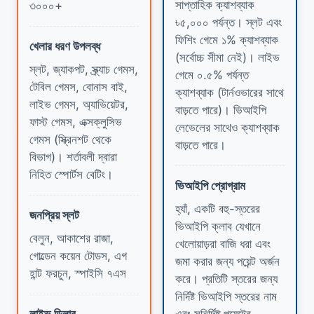
সাপ্তাহিক ক্যাশব্যাক
৩০০০+
৳৫,০০০ পর্যন্ত। স্লট এবং
ফিশিং গেমে ১% ক্যাশব্যাক
খেলার ধরণ উপলব্ধ
(সর্বোচ্চ সীমা নেই)। লাইভ
স্লট, জ্যাকপট, স্ক্র্যাচ গেমস,
গেমে ০.৫% পর্যন্ত
টেবিল গেমস, বোনাস বাই,
ক্যাশব্যাক (টার্নওভারের সাথে
লাইভ গেমস, অ্যাভিয়েটর,
বাড়তে পারে)। ভিআইপি
ফাস্ট গেমস, এক্সক্লুসিভ
লেভেলের সাথেও ক্যাশব্যাক
গেমস (স্ক্রিনশট থেকে
বাড়তে পারে।
বিভাগ)। শর্তাবলী দ্বারা
নিহিত স্পোর্টস বেটিং।
ভিআইপি প্রোগ্রাম
হ্যাঁ, একটি বহু-স্তরের
জনপ্রিয় স্লট
ভিআইপি ক্লাব যেখানে
বেলুন, আকাশের রাজা,
খেলোয়াড়রা বাজি ধরা এবং
গোল্ডেন কয়েন টোডস, এগ
জমা করার জন্য পয়েন্ট অর্জন
হান্ট ফরচুন, স্পাইসি ৭এস
করে। প্রতিটি স্তরের জন্য
নির্দিষ্ট ভিআইপি স্তরের নাম