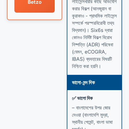
লাইসেন্সধারীর কাছে অভিযোগ
Betzo
করার বিকল্প (আনজুয়ান বা
কুরাকাও - প্রাথমিক লাইসেন্স
সম্পর্কে পরস্পরবিরোধী তথ্য
বিদ্যমান)। Six6s দ্বারা
কোনও নির্দিষ্ট বিকল্প বিরোধ
নিষ্পত্তি (ADR) পরিষেবা
(যেমন, eCOGRA,
IBAS) ব্যবহারের বিষয়টি
নিশ্চিত করা হয়নি।
ভালো-মন্দ দিক
✅ ভালো দিক
– বাংলাদেশের উপর জোর
দেওয়া (বাংলাদেশি মুদ্রা,
স্থানীয় পেমেন্ট, বাংলা ভাষা