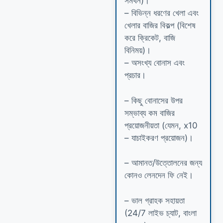
সমর্থন)।
– বিভিন্ন ধরণের খেলা এবং
খেলার বাজির বিকল্প (বিশেষ
করে ক্রিকেট, বাজি
বিনিময়)।
– অসংখ্য বোনাস এবং
প্রচার।
– কিছু বোনাসের উপর
সম্ভাব্য কম বাজির
প্রয়োজনীয়তা (যেমন, x10
– যাচাইকরণ প্রয়োজন)।
– আমানত/উত্তোলনের জন্য
কোনও লেনদেন ফি নেই।
– ভাল গ্রাহক সহায়তা
(24/7 লাইভ চ্যাট, বাংলা