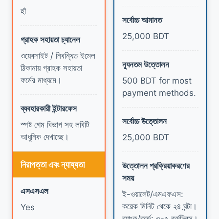
হাঁ
সর্বোচ্চ আমানত
25,000 BDT
গ্রাহক সহায়তা চ্যানেল
ওয়েবসাইট / নিবন্ধিত ইমেল
ন্যূনতম উত্তোলন
ঠিকানায় গ্রাহক সহায়তা
ফর্মের মাধ্যমে।
500 BDT for most
payment methods.
ব্যবহারকারী ইন্টারফেস
সর্বোচ্চ উত্তোলন
স্পষ্ট গেম বিভাগ সহ লবিটি
আধুনিক দেখাচ্ছে।
25,000 BDT
নিরাপত্তা এবং ন্যায্যতা
উত্তোলন প্রক্রিয়াকরণের
সময়
এসএসএল
ই-ওয়ালেট/এমএফএস:
কয়েক মিনিট থেকে ২৪ ঘন্টা।
Yes
ব্যাংক/কার্ড: ৩-৫ কর্মদিবস।