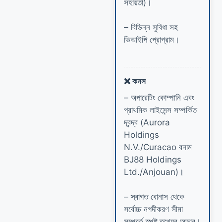
সহায়তা)।
– বিভিন্ন সুবিধা সহ
ভিআইপি প্রোগ্রাম।
❌ কনস
– অপারেটিং কোম্পানি এবং
প্রাথমিক লাইসেন্স সম্পর্কিত
দ্বন্দ্ব (Aurora
Holdings
N.V./Curacao বনাম
BJ88 Holdings
Ltd./Anjouan)।
– স্বাগত বোনাস থেকে
সর্বোচ্চ নগদীকরণ সীমা
সম্পর্কে স্পষ্ট তথ্যের অভাব।