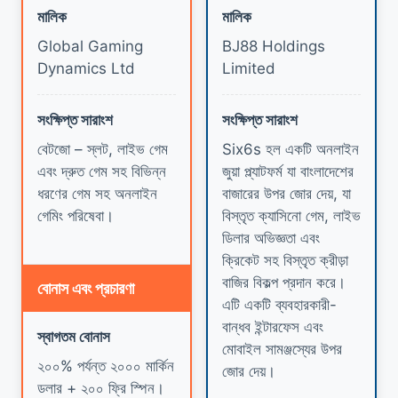
মালিক
মালিক
Global Gaming
BJ88 Holdings
Dynamics Ltd
Limited
সংক্ষিপ্ত সারাংশ
সংক্ষিপ্ত সারাংশ
বেটজো – স্লট, লাইভ গেম
Six6s হল একটি অনলাইন
এবং দ্রুত গেম সহ বিভিন্ন
জুয়া প্ল্যাটফর্ম যা বাংলাদেশের
ধরণের গেম সহ অনলাইন
বাজারের উপর জোর দেয়, যা
গেমিং পরিষেবা।
বিস্তৃত ক্যাসিনো গেম, লাইভ
ডিলার অভিজ্ঞতা এবং
ক্রিকেট সহ বিস্তৃত ক্রীড়া
বাজির বিকল্প প্রদান করে।
বোনাস এবং প্রচারণা
এটি একটি ব্যবহারকারী-
বান্ধব ইন্টারফেস এবং
স্বাগতম বোনাস
মোবাইল সামঞ্জস্যের উপর
২০০% পর্যন্ত ২০০০ মার্কিন
জোর দেয়।
ডলার + ২০০ ফ্রি স্পিন।