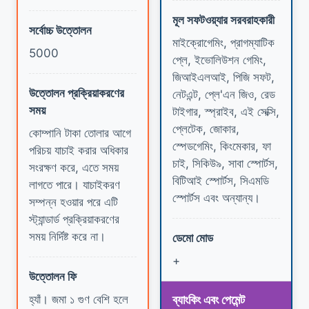
মূল সফটওয়্যার সরবরাহকারী
সর্বোচ্চ উত্তোলন
মাইক্রোগেমিং, প্রাগম্যাটিক
5000
প্লে, ইভোলিউশন গেমিং,
জিআইএলআই, পিজি সফট,
উত্তোলন প্রক্রিয়াকরণের
নেটএন্ট, প্লে'এন জিও, রেড
সময়
টাইগার, স্প্রাইব, এই সেক্সি,
প্লেটেক, জোকার,
কোম্পানি টাকা তোলার আগে
স্পেডগেমিং, কিংমেকার, ফা
পরিচয় যাচাই করার অধিকার
চাই, সিকিউ৯, সাবা স্পোর্টস,
সংরক্ষণ করে, এতে সময়
বিটিআই স্পোর্টস, সিএমডি
লাগতে পারে। যাচাইকরণ
স্পোর্টস এবং অন্যান্য।
সম্পন্ন হওয়ার পরে এটি
স্ট্যান্ডার্ড প্রক্রিয়াকরণের
সময় নির্দিষ্ট করে না।
ডেমো মোড
+
উত্তোলন ফি
হ্যাঁ। জমা ১ গুণ বেশি হলে
ব্যাংকিং এবং পেমেন্ট