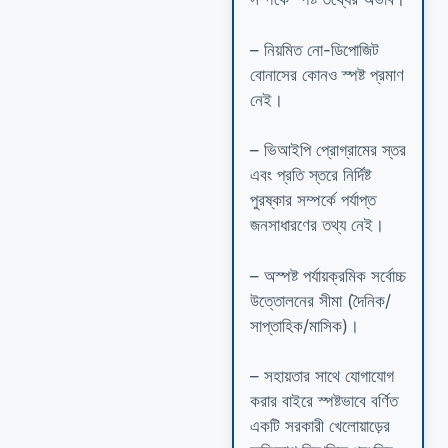
– নিয়মিত নো-ডিপোজিট
বোনাসের কোনও স্পষ্ট প্রমাণ
নেই।
– ভিআইপি প্রোগ্রামের স্তর
এবং প্রতি স্তরে নির্দিষ্ট
পুরষ্কার সম্পর্কে পর্যাপ্ত
জনসাধারণের তথ্য নেই।
– অস্পষ্ট পর্যায়ক্রমিক সর্বোচ্চ
উত্তোলনের সীমা (দৈনিক/
সাপ্তাহিক/মাসিক)।
– সহায়তার সাথে যোগাযোগ
করার বাইরে স্পষ্টভাবে বর্ণিত
একটি সরকারী খেলোয়াড়ের