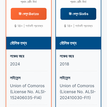
প্রথম রেটিং দিন!
প্রথম রেটিং দিন!
🎯 খেলুন Betzo
🎯 খেলুন Six6s
🔒 18+ | শর্তাবলী প্রযোজ্য
🔒 18+ | শর্তাবলী প্রযোজ্য
মৌলিক তথ্য
মৌলিক তথ্য
লঞ্চের বছর
লঞ্চের বছর
2024
2018
লাইসেন্স
লাইসেন্স
Union of Comoros
Union of Comoros
(License No. ALSI-
(License No. ALSI-
152406035-FI4)
202410030-FI1)