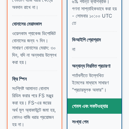
গেমগুলি বাজি ধরার ক্ষেত্রে
৬% পর্যন্ত ক্যাশব্যাক।
অবদান রাখে না।
গণনা সাপ্তাহিকভাবে করা হয়
- সোমবার ১০:০০ UTC
তে
বোনাসের মেয়াদকাল
ওয়েলকাম প্যাকেজ ডিপোজিট
ভিআইপি প্রোগ্রাম
বোনাসের জন্য ৭ দিন।
সাধারণ বোনাসের মেয়াদ: ৩০
না
দিন, যদি না অন্যথায় উল্লেখ
করা হয়।
অন্যান্য নিয়মিত প্রচারণা
শর্তাবলীতে উল্লেখিত
ফ্রি স্পিন
ইমেলের মাধ্যমে সাধারণ
সংশ্লিষ্ট আমানত বোনাস
"প্রচারমূলক অফার"।
রিডিম করার পরে FS মঞ্জুর
করা হয়। FS-এর জয়ের
গেমস এবং সফটওয়্যার
অর্থ মূল অ্যাকাউন্টে জমা হয়,
কোনও বাজি ধরার প্রয়োজন
সংখ্যা গেম
হয় না।