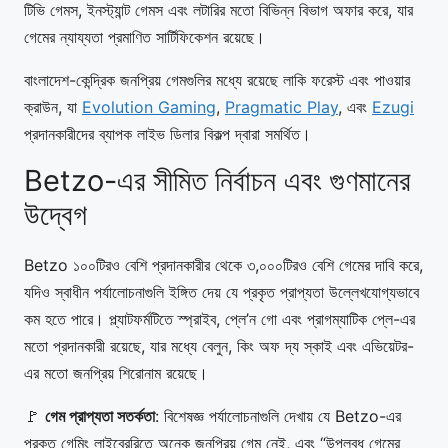
টিভি গেমস, ইনস্ট্যান্ট গেমস এবং লটারির মতো বিভিন্ন বিভাগ অফার করে, যার
গেমের ন্যায্যতা প্রমাণিত সার্টিফিকেশন রয়েছে।
বাংলাদেশ-কেন্দ্রিক জনপ্রিয় গেমগুলির মধ্যে রয়েছে লাকি ফরেস্ট এবং পাওয়ার
ক্রাউন, যা
Evolution Gaming
,
Pragmatic Play
, এবং
Ezugi
প্রদানকারীদের ব্যাপক লাইভ ডিলার বিকল্প দ্বারা সমর্থিত।
Betzo-এর সীমিত নির্বাচন এবং গুণমানের
উদ্বেগ
Betzo ১০০টিরও বেশি প্রদানকারীর থেকে ৩,০০০টিরও বেশি গেমের দাবি করে,
যদিও স্বাধীন পর্যালোচনাগুলি ইঙ্গিত দেয় যে প্রকৃত প্রাপ্যতা উল্লেখযোগ্যভাবে
কম হতে পারে। প্ল্যাটফর্মটিতে স্প্রাইব, প্লে’ন গো এবং প্রাগম্যাটিক প্লে-এর
মতো প্রদানকারী রয়েছে, যার মধ্যে বেলুন, কিং অফ দ্য স্কাই এবং এভিয়েটর-
এর মতো জনপ্রিয় শিরোনাম রয়েছে।
🚩
গেম প্রাপ্যতা সতর্কতা
: বিশেষজ্ঞ পর্যালোচনাগুলি দেখায় যে Betzo-এর
প্রকৃত গেমিং লাইব্রেরিতে অনেক জনপ্রিয় গেম নেই, এবং “উপলব্ধ গেমের