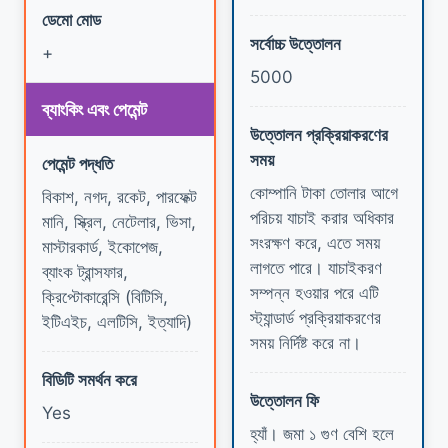
ডেমো মোড
সর্বোচ্চ উত্তোলন
+
5000
ব্যাংকিং এবং পেমেন্ট
উত্তোলন প্রক্রিয়াকরণের
সময়
পেমেন্ট পদ্ধতি
কোম্পানি টাকা তোলার আগে
বিকাশ, নগদ, রকেট, পারফেক্ট
পরিচয় যাচাই করার অধিকার
মানি, স্ক্রিল, নেটেলার, ভিসা,
সংরক্ষণ করে, এতে সময়
মাস্টারকার্ড, ইকোপেজ,
লাগতে পারে। যাচাইকরণ
ব্যাংক ট্রান্সফার,
সম্পন্ন হওয়ার পরে এটি
ক্রিপ্টোকারেন্সি (বিটিসি,
স্ট্যান্ডার্ড প্রক্রিয়াকরণের
ইটিএইচ, এলটিসি, ইত্যাদি)
সময় নির্দিষ্ট করে না।
বিডিটি সমর্থন করে
উত্তোলন ফি
Yes
হ্যাঁ। জমা ১ গুণ বেশি হলে