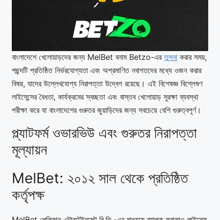
বাংলাদেশে খেলোয়াড়দের জন্য MelBet বনাম Betzo-এর
তুলনা
করার সময়,
পছন্দটি প্রতিষ্ঠিত নির্ভরযোগ্যতা এবং অপ্রমাণিত নবাগতদের মধ্যে ওজন করার
বিষয়, যাদের উল্লেখযোগ্য নিরাপত্তা উদ্বেগ রয়েছে। এই বিশেষজ্ঞ বিশ্লেষণ
লাইসেন্সের বৈধতা, কার্যক্রমের স্বচ্ছতা এবং বাস্তব খেলোয়াড় সুরক্ষা ব্যবস্থা
পরীক্ষা করে যা বাংলাদেশের গুরুতর জুয়াড়িদের জন্য সবচেয়ে বেশি গুরুত্বপূর্ণ।
প্ল্যাটফর্ম ওভারভিউ এবং গুরুতর নিরাপত্তা
মূল্যায়ন
MelBet: ২০১২ সাল থেকে প্রতিষ্ঠিত
কর্তৃপক্ষ
MelBet পেলিকান এন্টারটেইনমেন্ট বি.ভি.-এর মাধ্যমে ব্যাপক কুরাকাও লাইসেন্স