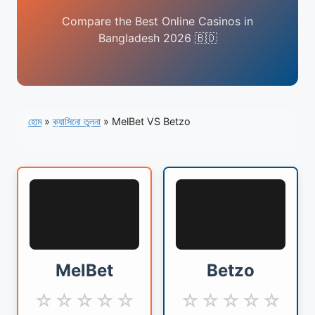
Compare the Best Online Casinos in
Bangladesh 2026 🇧🇩
হোম
»
ক্যাসিনো তুলনা
»
MelBet VS Betzo
MelBet
Betzo
☆
☆
☆
☆
☆
☆
☆
☆
☆
☆