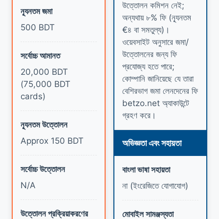
উত্তোলন কমিশন নেই;
ন্যূনতম জমা
অন্যথায় ৮% ফি (ন্যূনতম
500 BDT
€৪ বা সমতুল্য)।
ওয়েবসাইট অনুসারে জমা/
উত্তোলনের জন্য ফি
সর্বোচ্চ আমানত
প্রযোজ্য হতে পারে;
20,000 BDT
কোম্পানি জানিয়েছে যে তারা
(75,000 BDT
বেশিরভাগ জমা লেনদেনের ফি
cards)
betzo.net অ্যাকাউন্টে
গ্রহণ করে।
ন্যূনতম উত্তোলন
Approx 150 BDT
অভিজ্ঞতা এবং সহায়তা
সর্বোচ্চ উত্তোলন
বাংলা ভাষা সহায়তা
N/A
না (ইংরেজিতে যোগাযোগ)
উত্তোলন প্রক্রিয়াকরণের
মোবাইল সামঞ্জস্যতা