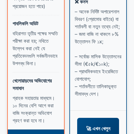
❌ কনস
প্রয়োজন হতে পারে)
– অনেক নির্দিষ্ট অপারেশনাল
বিবরণ (প্রোমোর বাইরে) যা
পাবলিকলি অডিট
শর্তাবলী বা নতুন তথ্যে নেই;
বহিরাগত তৃতীয় পক্ষের সম্মতি
– জমা বাজি না থাকলে ৮%
পরীক্ষা করা হয়; নথিতে
উত্তোলন ফি ১x;
উল্লেখ করা নেই যে
প্রতিবেদনগুলি সর্বজনীনভাবে
– সর্বোচ্চ মাসিক উত্তোলনের
উপলব্ধ কিনা।
সীমা (€৫k/€১০k);
– প্রাথমিকভাবে ইংরেজিতে
যোগাযোগ;
খেলোয়াড়দের অভিযোগের
– শর্তাবলীতে তালিকাভুক্ত
সমাধান
সীমাবদ্ধ দেশ।
গ্রাহক সহায়তার মাধ্যমে।
১০ দিনের বেশি আগে করা
বাজি সংক্রান্ত অভিযোগ
গ্রহণ করা হবে না।
🚀 এখন খেলুন