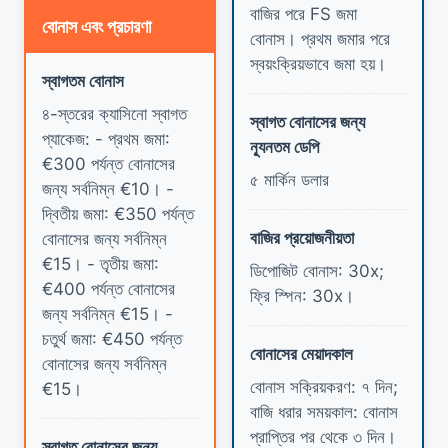
বাজির পরে FS জমা
বোনাস এবং প্রচারণা
বোনাস। প্রথম জমার পরে
স্বয়ংক্রিয়ভাবে জমা হয়।
স্বাগতম বোনাস
৪-স্তরের ক্যাসিনো স্বাগত
স্বাগত বোনাসের জন্য
প্যাকেজ: - প্রথম জমা:
ন্যূনতম ডেপি
€300 পর্যন্ত বোনাসের
৫ মার্কিন ডলার
জন্য সর্বনিম্ন €10। -
দ্বিতীয় জমা: €350 পর্যন্ত
বাজির প্রয়োজনীয়তা
বোনাসের জন্য সর্বনিম্ন
€15। - তৃতীয় জমা:
ডিপোজিট বোনাস: 30x;
€400 পর্যন্ত বোনাসের
ফ্রি স্পিন: 30x।
জন্য সর্বনিম্ন €15। -
চতুর্থ জমা: €450 পর্যন্ত
বোনাসের মেয়াদকাল
বোনাসের জন্য সর্বনিম্ন
বোনাস সক্রিয়করণ: ৭ দিন;
€15।
বাজি ধরার সময়কাল: বোনাস
প্রাপ্তির পর থেকে ৩ দিন।
স্বাগত বোনাসের জন্য