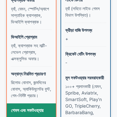
লাইভ ডিলার
ক্যাশব্যাক অফার
হ্যাঁ (লবিতে লাইভ গেমস
হ্যাঁ, যেমন, স্পোর্টস/অ্যাপে
বিভাগ উপস্থিত)।
সাপ্তাহিক ক্যাশব্যাক,
ভিআইপি ক্যাশব্যাক।
ক্রীড়া বাজি উপলব্ধ
ভিআইপি প্রোগ্রাম
+
হ্যাঁ, ক্যাশব্যাক সহ মাল্টি-
লেভেল প্রোগ্রাম,
ক্রিকেট বেটিং উপলব্ধ
এক্সক্লুসিভ অফার।
-
অন্যান্য নিয়মিত প্রচারণা
মূল সফটওয়্যার সরবরাহকারী
রিলোড বোনাস, জন্মদিনের
১০০+ প্রদানকারী (যেমন,
বোনাস, অ্যাকিউমুলেটর বুস্ট,
Spribe, Aviatrix,
গেম-নির্দিষ্ট প্রচার।
SmartSoft, Play'n
GO, TripleCherry,
গেমস এবং সফটওয়্যার
BarbaraBang,