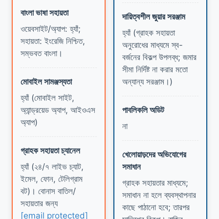
বাংলা ভাষা সহায়তা
দায়িত্বশীল জুয়ার সরঞ্জাম
ওয়েবসাইট/অ্যাপ: হ্যাঁ;
হ্যাঁ (গ্রাহক সহায়তা
সহায়তা: ইংরেজি নিশ্চিত,
অনুরোধের মাধ্যমে স্ব-
সম্ভবত বাংলা।
বর্জনের বিকল্প উপলব্ধ; জমার
সীমা নির্দিষ্ট না করার মতো
মোবাইল সামঞ্জস্যতা
অন্যান্য সরঞ্জাম।)
হ্যাঁ (মোবাইল সাইট,
অ্যান্ড্রয়েড অ্যাপ, আইওএস
পাবলিকলি অডিট
অ্যাপ)
না
গ্রাহক সহায়তা চ্যানেল
খেলোয়াড়দের অভিযোগের
হ্যাঁ (২৪/৭ লাইভ চ্যাট,
সমাধান
ইমেল, ফোন, টেলিগ্রাম
গ্রাহক সহায়তার মাধ্যমে;
বট)। বোনাস বাতিল/
সমাধান না হলে ব্যবস্থাপনার
সহায়তার জন্য
কাছে পাঠানো হবে; তারপর
[email protected]