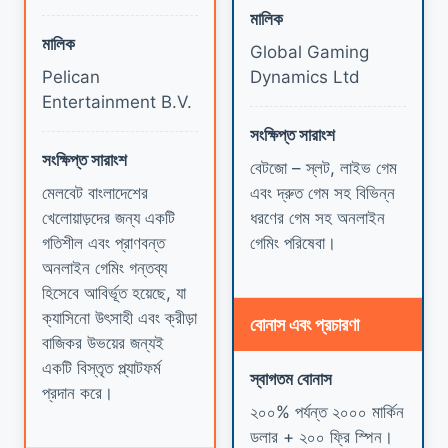
মালিক
মালিক
Global Gaming
Pelican
Dynamics Ltd
Entertainment B.V.
সংক্ষিপ্ত সারাংশ
সংক্ষিপ্ত সারাংশ
বেটজো – স্লট, লাইভ গেম
মেলবেট বাংলাদেশের
এবং দ্রুত গেম সহ বিভিন্ন
খেলোয়াড়দের জন্য একটি
ধরণের গেম সহ অনলাইন
গতিশীল এবং প্রাণবন্ত
গেমিং পরিষেবা।
অনলাইন গেমিং গন্তব্য
হিসেবে আবির্ভূত হয়েছে, যা
ক্যাসিনো উৎসাহী এবং ক্রীড়া
বোনাস এবং প্রচারণা
বাজিকর উভয়ের জন্যই
একটি বিস্তৃত প্ল্যাটফর্ম
স্বাগতম বোনাস
প্রদান করে।
২০০% পর্যন্ত ২০০০ মার্কিন
ডলার + ২০০ ফ্রি স্পিন।