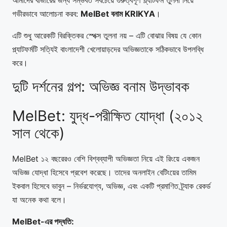
আমাদের বাজারের জন্য সম্ভবত সবচেয়ে গুরুত্বপূর্ণ প্ল্যাটফর্ম তুলনা নিয়ে
গভীরভাবে আলোচনা করব:
MelBet বনাম KRIKYA
।
এটি শুধু আরেকটি বিরক্তিকর স্পেক্স তুলনা নয় – এটি বোঝার বিষয় যে কোন
প্ল্যাটফর্মটি সত্যিই বাংলাদেশী খেলোয়াড়দের অভিজ্ঞতাকে সঠিকভাবে উপলব্ধি
করে।
দুটি দর্শনের গল্প: অভিজ্ঞ বনাম উদ্ভাবক
MelBet: যুদ্ধ-পরীক্ষিত যোদ্ধা (২০১২
সাল থেকে)
MelBet ১২ বছরেরও বেশি বিশ্বব্যাপী অভিজ্ঞতা নিয়ে এই রিংয়ে একজন
অভিজ্ঞ যোদ্ধা হিসেবে প্রবেশ করেছে। তাদের অনলাইন বেটিংয়ের তামিম
ইকবাল হিসেবে ভাবুন – নির্ভরযোগ্য, অভিজ্ঞ, এবং একটি প্রমাণিত ট্র্যাক রেকর্ড
যা অনেক কথা বলে।
MelBet-এর পদ্ধতি: