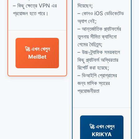
– কিছু ক্ষেত্রে VPN এর
দিয়েছেন;
প্রয়োজন হতে পারে।
– কোনও iOS ডেডিকেটেড
অ্যাপ নেই;
– আন্তর্জাতিক প্ল্যাটফর্মের
তুলনায় সীমিত ক্যাসিনো
গেমের বৈচিত্র্য;
🚀 এখন খেলুন
– উচ্চ-ট্র্যাফিক সময়কালে
MelBet
কিছু প্ল্যাটফর্ম অস্থিরতার
রিপোর্ট করা হয়েছে;
– ভিআইপি প্রোগ্রামের
জন্য মাসিক স্তরের
প্রয়োজনীয়তা
🚀 এখন খেলুন
KRIKYA