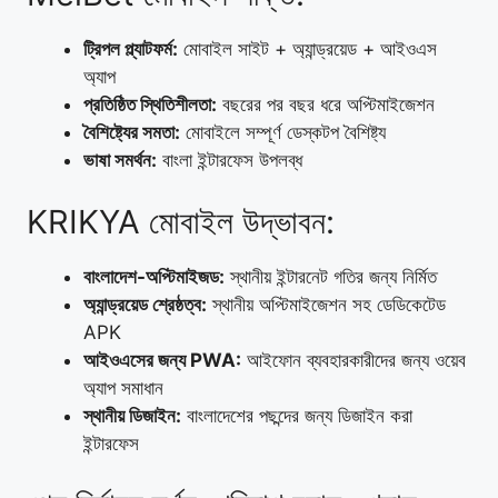
ট্রিপল প্ল্যাটফর্ম:
মোবাইল সাইট + অ্যান্ড্রয়েড + আইওএস
অ্যাপ
প্রতিষ্ঠিত স্থিতিশীলতা:
বছরের পর বছর ধরে অপ্টিমাইজেশন
বৈশিষ্ট্যের সমতা:
মোবাইলে সম্পূর্ণ ডেস্কটপ বৈশিষ্ট্য
ভাষা সমর্থন:
বাংলা ইন্টারফেস উপলব্ধ
KRIKYA মোবাইল উদ্ভাবন:
বাংলাদেশ-অপ্টিমাইজড:
স্থানীয় ইন্টারনেট গতির জন্য নির্মিত
অ্যান্ড্রয়েড শ্রেষ্ঠত্ব:
স্থানীয় অপ্টিমাইজেশন সহ ডেডিকেটেড
APK
আইওএসের জন্য PWA:
আইফোন ব্যবহারকারীদের জন্য ওয়েব
অ্যাপ সমাধান
স্থানীয় ডিজাইন:
বাংলাদেশের পছন্দের জন্য ডিজাইন করা
ইন্টারফেস