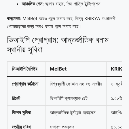
আঞ্চলিক গেম:
আন্দার বাহার, তিন পাত্তি ইন্টিগ্রেশন
বাস্তবতা:
MelBet আরও পছন্দ অফার করে, কিন্তু KRIKYA বাংলাদেশী
খেলোয়াড়দের জন্য আরও ভালো পছন্দ অফার করে।
ভিআইপি প্রোগ্রাম: আন্তর্জাতিক বনাম
স্থানীয় সুবিধা
ভিআইপি বৈশিষ্ট্য
MelBet
KRIKY
প্রোগ্রাম কাঠামো
বিশ্বব্যাপী ফোকাস সহ বহু-স্তরীয়
৬-স্তরীয় ব
রিবেট
ভিআইপি ক্যাশব্যাক রেট
১.২০% পর্য
বিশেষ সুবিধা
আন্তর্জাতিক টুর্নামেন্ট অ্যাক্সেস
আইপিএল দৈ
স্তরীয় সুবিধা
সাধারণ পুরস্কার
৫০,০০০ টাক