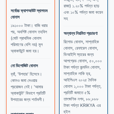
রাজা) ১.২০% পর্যন্ত ছাড়
সর্বোচ্চ ক্যাশআউট স্বাগতম
এবং ১০% পর্যন্ত জমা কয়েন
বোনাস
সহ
১৯১০০০ টাকা। বাজি ধরার
পর, অবশিষ্ট বোনাস তহবিল
অন্যান্য নিয়মিত প্রচারণা
(মোট প্রাথমিক বোনাস
রিলোড বোনাস, সাপ্তাহিক
পরিমাণের বেশি নয়) মূল
বোনাস, রেফারেল বোনাস,
অ্যাকাউন্টে জমা হয়।
ভিআইপি স্তরের জন্য
আপগ্রেড বোনাস, ৫০,০০০
নো ডিপোজিট বোনাস
টাকা পর্যন্ত জন্মদিন বোনাস,
সাপ্তাহিক লাকি ড্র,
হ্যাঁ, 'উপহার' হিসেবে।
আইপিএল ২০২৫ দৈনিক
কোনও জমা দেওয়ার
বোনাস ১,০০০ টাকা পর্যন্ত,
প্রয়োজন নেই। 'আমার
প্রতিটি জমাতে ৫%
অ্যাকাউন্ট' বিভাগে প্রতিটি
তাৎক্ষণিক নগদ, ৮৮,৮৮৮
উপহারের জন্য শর্তাবলী।
টাকা পর্যন্ত KRIKYA এর
হুইল