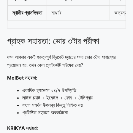
স্থানীয় প্রাসঙ্গিকতা
মাঝারি
অত্যন্ত উচ
গ্রাহক সহায়তা: ভোর ৩টার পরীক্ষা
যখন আপনার একটি গুরুত্বপূর্ণ ক্রিকেট ম্যাচের সময় ভোর ৩টায় সাহায্যের
প্রয়োজন হয়, তখন কোন প্ল্যাটফর্মটি পরিষেবা দেয়?
MelBet সহায়তা:
একাধিক চ্যানেলে ২৪/৭ উপস্থিতি
লাইভ চ্যাট + ইমেইল + ফোন + টেলিগ্রাম
বাংলা সমর্থন উপলব্ধ কিন্তু নিশ্চিত নয়
প্রতিষ্ঠিত সহায়তা অবকাঠামো
KRIKYA সহায়তা: