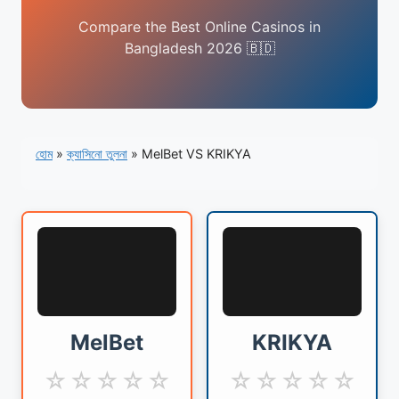
Compare the Best Online Casinos in
Bangladesh 2026 🇧🇩
হোম
»
ক্যাসিনো তুলনা
»
MelBet VS KRIKYA
MelBet
KRIKYA
☆
☆
☆
☆
☆
☆
☆
☆
☆
☆