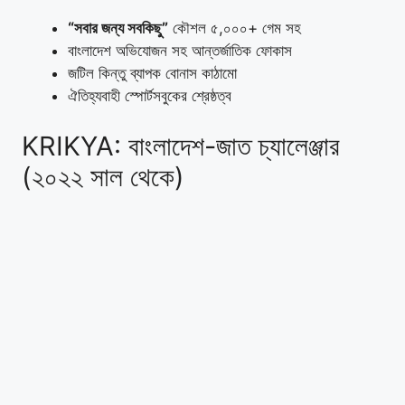
“সবার জন্য সবকিছু”
কৌশল ৫,০০০+ গেম সহ
বাংলাদেশ অভিযোজন সহ আন্তর্জাতিক ফোকাস
জটিল কিন্তু ব্যাপক বোনাস কাঠামো
ঐতিহ্যবাহী স্পোর্টসবুকের শ্রেষ্ঠত্ব
KRIKYA: বাংলাদেশ-জাত চ্যালেঞ্জার
(২০২২ সাল থেকে)