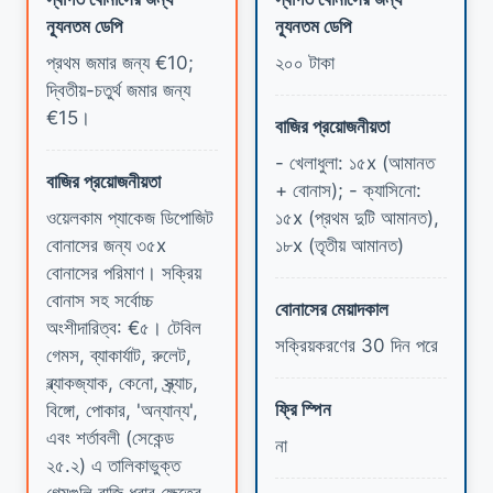
ন্যূনতম ডেপি
ন্যূনতম ডেপি
প্রথম জমার জন্য €10;
২০০ টাকা
দ্বিতীয়-চতুর্থ জমার জন্য
€15।
বাজির প্রয়োজনীয়তা
- খেলাধুলা: ১৫x (আমানত
বাজির প্রয়োজনীয়তা
+ বোনাস); - ক্যাসিনো:
ওয়েলকাম প্যাকেজ ডিপোজিট
১৫x (প্রথম দুটি আমানত),
বোনাসের জন্য ৩৫x
১৮x (তৃতীয় আমানত)
বোনাসের পরিমাণ। সক্রিয়
বোনাস সহ সর্বোচ্চ
বোনাসের মেয়াদকাল
অংশীদারিত্ব: €৫। টেবিল
সক্রিয়করণের 30 দিন পরে
গেমস, ব্যাকার্যাট, রুলেট,
ব্ল্যাকজ্যাক, কেনো, স্ক্র্যাচ,
ফ্রি স্পিন
বিঙ্গো, পোকার, 'অন্যান্য',
এবং শর্তাবলী (সেকেন্ড
না
২৫.২) এ তালিকাভুক্ত