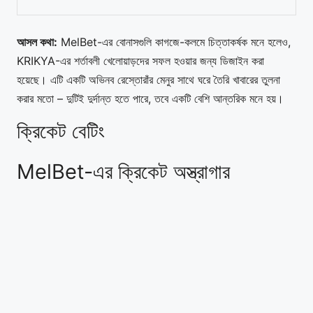
আসল কথা:
MelBet-এর বোনাসগুলি কাগজে-কলমে চিত্তাকর্ষক মনে হলেও,
KRIKYA-এর শর্তাবলী খেলোয়াড়দের সফল হওয়ার জন্য ডিজাইন করা
হয়েছে। এটি একটি অভিনব রেস্তোরাঁর মেনুর সাথে ঘরে তৈরি খাবারের তুলনা
করার মতো – দুটিই দুর্দান্ত হতে পারে, তবে একটি বেশি আন্তরিক মনে হয়।
ক্রিকেট বেটিং
MelBet-এর ক্রিকেট অস্ত্রাগার