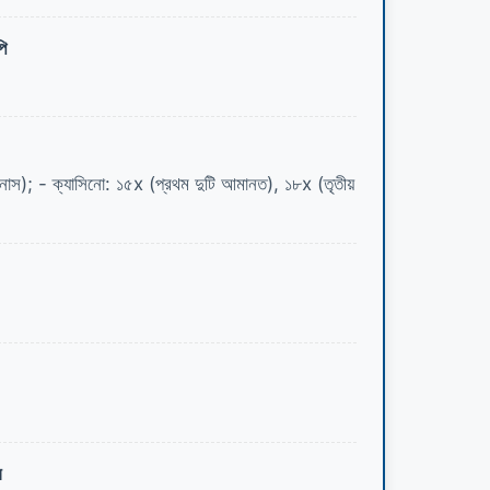
পি
াস); - ক্যাসিনো: ১৫x (প্রথম দুটি আমানত), ১৮x (তৃতীয়
স