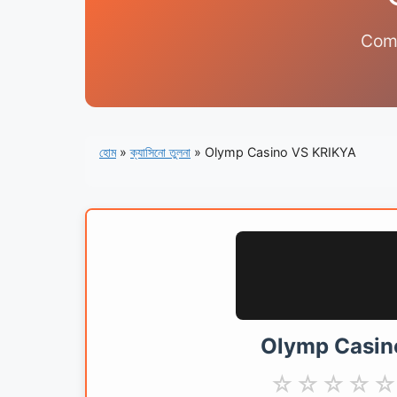
Comp
হোম
»
ক্যাসিনো তুলনা
»
Olymp Casino VS KRIKYA
Olymp Casin
☆
☆
☆
☆
☆