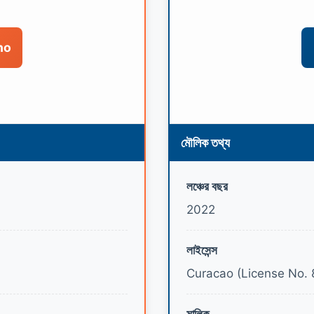
no
মৌলিক তথ্য
লঞ্চের বছর
2022
লাইসেন্স
Curacao (License No.
মালিক