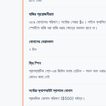
৬০০ টাকা
বাজির প্রয়োজনীয়তা
৩৫x বোনাসের পরিমাণ। সর্বোচ্চ শেয়ার $৫। লাইভ ক্যাসিনো,
স্পোর্টসে বাজি ধরা বাজি ধরার ক্ষেত্রে অবদান রাখে না।
বোনাসের মেয়াদকাল
৭ দিন
ফ্রি স্পিন
প্রাগম্যাটিক প্লে-এর জিউস বনাম হেডিস - গডস অফ ওয়
কোনও জমা নেই
সর্বোচ্চ ক্যাশআউট স্বাগতম বোনাস
প্রাথমিক বোনাস পরিমাণ ($500) পর্যন্ত।