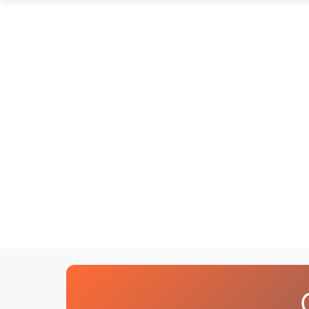
এড়িেয়
লেখায়
যান