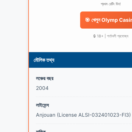
প্রথম রেটিং দিন!
🎯 খেলুন Olymp Casi
🔒 18+ | শর্তাবলী প্রযোজ্য
মৌলিক তথ্য
লঞ্চের বছর
2004
লাইসেন্স
Anjouan (License ALSI-032401023-FI3)
মালিক