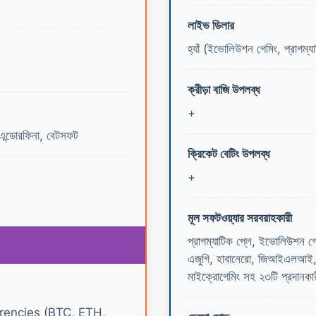
লাইভ ডিলার
হ্যাঁ (ইভোলিউশন গেমিং, প্রাগম
ক্রীড়া বাজি উপলব্ধ
+
 এন্ডোরফিনা, বেটসফট
ক্রিকেট বেটিং উপলব্ধ
+
মূল সফটওয়্যার সরবরাহকারী
প্রাগম্যাটিক প্লে, ইভোলিউশন গে
এজুগি, হাবানেরো, জিআইএলআই, স
মাইক্রোগেমিং সহ ২৩টি প্রদানকা
rencies (BTC, ETH,