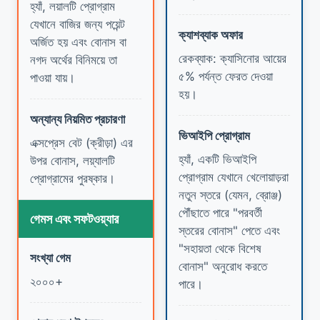
হ্যাঁ, লয়ালটি প্রোগ্রাম
যেখানে বাজির জন্য পয়েন্ট
ক্যাশব্যাক অফার
অর্জিত হয় এবং বোনাস বা
রেকব্যাক: ক্যাসিনোর আয়ের
নগদ অর্থের বিনিময়ে তা
৫% পর্যন্ত ফেরত দেওয়া
পাওয়া যায়।
হয়।
অন্যান্য নিয়মিত প্রচারণা
ভিআইপি প্রোগ্রাম
এক্সপ্রেস বেট (ক্রীড়া) এর
হ্যাঁ, একটি ভিআইপি
উপর বোনাস, লয়্যালটি
প্রোগ্রাম যেখানে খেলোয়াড়রা
প্রোগ্রামের পুরষ্কার।
নতুন স্তরে (যেমন, ব্রোঞ্জ)
পৌঁছাতে পারে "পরবর্তী
গেমস এবং সফটওয়্যার
স্তরের বোনাস" পেতে এবং
"সহায়তা থেকে বিশেষ
সংখ্যা গেম
বোনাস" অনুরোধ করতে
২০০০+
পারে।