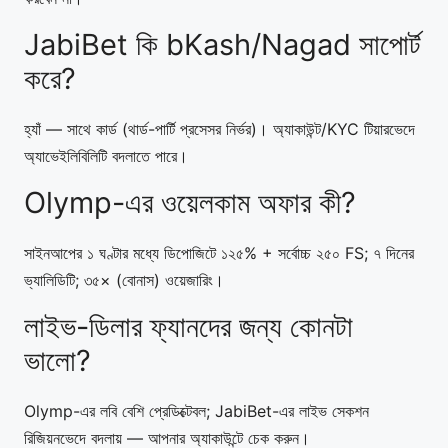
JabiBet কি bKash/Nagad সাপোর্ট
করে?
হ্যাঁ — সাথে কার্ড (থার্ড-পার্টি প্রসেসর নির্ভর)। অ্যাকাউন্ট/KYC টিয়ারভেদে
অ্যাভেইলিবিলিটি বদলাতে পারে।
Olymp-এর ওয়েলকাম অফার কী?
সাইনআপের ১ ঘণ্টার মধ্যে ডিপোজিটে ১২৫% + সর্বোচ্চ ২৫০ FS; ৭ দিনের
ভ্যালিডিটি; ৩৫× (বোনাস) ওয়েজারিং।
লাইভ-ডিলার ফ্যানদের জন্য কোনটা
ভালো?
Olymp-এর লবি বেশি প্রেডিক্টেবল; JabiBet-এর লাইভ সেকশন
রিজিয়নভেদে বদলায় — আপনার অ্যাকাউন্টে চেক করুন।