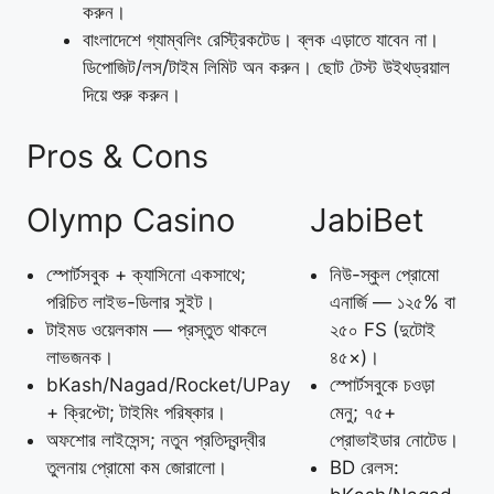
করুন।
বাংলাদেশে গ্যাম্বলিং রেস্ট্রিকটেড। ব্লক এড়াতে যাবেন না।
ডিপোজিট/লস/টাইম লিমিট অন করুন। ছোট টেস্ট উইথড্রয়াল
দিয়ে শুরু করুন।
Pros & Cons
Olymp Casino
JabiBet
স্পোর্টসবুক + ক্যাসিনো একসাথে;
নিউ-স্কুল প্রোমো
পরিচিত লাইভ-ডিলার সুইট।
এনার্জি — ১২৫% বা
টাইমড ওয়েলকাম — প্রস্তুত থাকলে
২৫০ FS (দুটোই
লাভজনক।
৪৫×)।
bKash/Nagad/Rocket/UPay
স্পোর্টসবুকে চওড়া
+ ক্রিপ্টো; টাইমিং পরিষ্কার।
মেনু; ৭৫+
অফশোর লাইসেন্স; নতুন প্রতিদ্বন্দ্বীর
প্রোভাইডার নোটেড।
তুলনায় প্রোমো কম জোরালো।
BD রেলস: