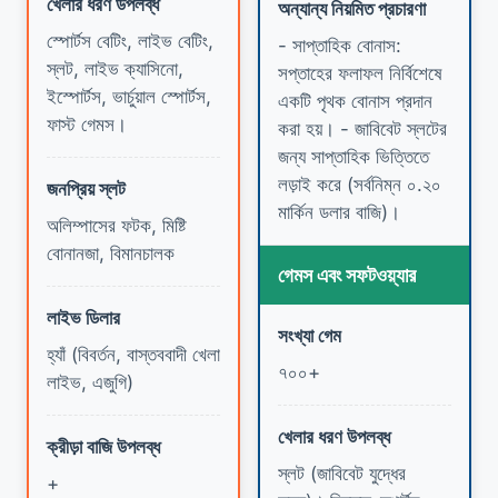
খেলার ধরণ উপলব্ধ
অন্যান্য নিয়মিত প্রচারণা
স্পোর্টস বেটিং, লাইভ বেটিং,
- সাপ্তাহিক বোনাস:
স্লট, লাইভ ক্যাসিনো,
সপ্তাহের ফলাফল নির্বিশেষে
ইস্পোর্টস, ভার্চুয়াল স্পোর্টস,
একটি পৃথক বোনাস প্রদান
ফাস্ট গেমস।
করা হয়। - জাবিবেট স্লটের
জন্য সাপ্তাহিক ভিত্তিতে
লড়াই করে (সর্বনিম্ন ০.২০
জনপ্রিয় স্লট
মার্কিন ডলার বাজি)।
অলিম্পাসের ফটক, মিষ্টি
বোনানজা, বিমানচালক
গেমস এবং সফটওয়্যার
লাইভ ডিলার
সংখ্যা গেম
হ্যাঁ (বিবর্তন, বাস্তববাদী খেলা
৭০০+
লাইভ, এজুগি)
খেলার ধরণ উপলব্ধ
ক্রীড়া বাজি উপলব্ধ
স্লট (জাবিবেট যুদ্ধের
+